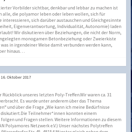
erter Vorbilder sichtbar, denkbar und lebbar zu machen ist
 alle, die polyamor leben oder leben wollen, sich für
interessieren, sich darüber austauschen und Gleichgesinnte
reiheit, Eigenverantwortung, Individualität, Autonomie) laden
 erlaubt! Wir diskutieren über Beziehungen, die nicht der Norm,
et“ angelegten monogamen Betonbeziehung oder Zweierkiste
 was in irgendeiner Weise damit verbunden werden kann,
über hinaus…
16. Oktober 2017
r Rückblick unseres letzten Poly-Treffen.Wir waren ca. 31
verbracht. Es wurde unter anderem über das Thema
n“ und über die Frage „Wie kann ich meine Bedürfnisse
“ diskutiert.Die Teilnehmer*innen konnten einem
“ folgen und Fragen stellen. Weitere Informationen zu diesem
N Polyamores Netzwerk e.V.) Unser nächstes Polytreffen
 (Warendorfer Str. 45, 48154 Münster gleich neben dem