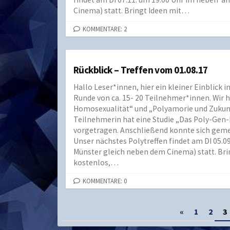
Cinema) statt. Bringt Ideen mit…
KOMMENTARE: 2
Rückblick – Treffen vom 01.08.17
Hallo Leser*innen, hier ein kleiner Einblick i
Runde von ca. 15- 20 Teilnehmer*innen. Wir 
Homosexualität“ und „Polyamorie und Zukunf
Teilnehmerin hat eine Studie „Das Poly-Gen-
vorgetragen. Anschließend konnte sich geme
Unser nächstes Polytreffen findet am DI 05.0
Münster gleich neben dem Cinema) statt. Brin
kostenlos,…
KOMMENTARE: 0
Seitennummerierung
«
1
2
3
der