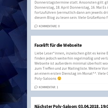
Donnerstagstermine statt. Ansonsten gilt: gle
Donnerstag, 18. April Donnerstag, 16. Mai Es
fortzuführen (vermutlich dann am jeweils dri
diesem Blog zu lesen sein. Viele GrüßeKono f
KOMMENTARE: 0
Facelift für die Webseite
Liebe Leser*innen, inzwischen gibt es keine 
finden jedoch weiterhin regelmäßig und verlä
Webseite ist außerdem minimal überholt worde
zum Treffen und zur Mailingliste. Weitere V
an einem ersten Dienstag im Monat^^. Viele 
Poly-Saloons
KOMMENTAR: 1
Nächster Poly-Saloon: 03.04.2018, 19