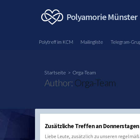
Skip
to
Polyamorie Münster
content
Polytreff im KCM
Mailingliste
Telegram-Gru
Startseite
> Orga-Team
Author:
Orga-Team
Zusätzliche Treffen an Donnerstagen
Liebe Leute, zusätzlich zu unseren regelmä