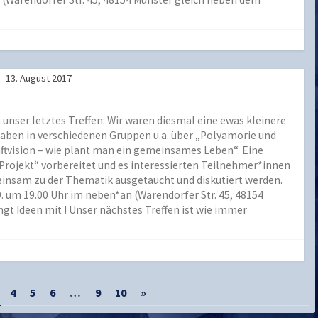
13. August 2017
n unser letztes Treffen: Wir waren diesmal eine ewas kleinere
haben in verschiedenen Gruppen u.a. über „Polyamorie und
tvision – wie plant man ein gemeinsames Leben“. Eine
Projekt“ vorbereitet und es interessierten Teilnehmer*innen
insam zu der Thematik ausgetaucht und diskutiert werden.
9. um 19.00 Uhr im neben*an (Warendorfer Str. 45, 48154
gt Ideen mit ! Unser nächstes Treffen ist wie immer
4
5
6
…
9
10
»