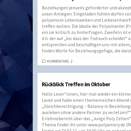
Beziehungen jenseits geforderter und akzepti
unser Anliegen. Eingeladen fühlen dürfen sich
polyamore Lebensweisen und Liebesentwürfe 
treffen wollen. Die Ideale der Polyamantei (F
ein sie kritisch zu hinterfragen. Zweifeln ist
d.h. der auf „bis dass der Tod euch scheid
entsprechen und beschäftigen uns mit allem,
finden Worte für Beziehungsgefüge, die dar
KOMMENTARE: 2
Rückblick Treffen im Oktober
Hallo Leser*innen, hier mal wieder ein kleine
Leute und habe einen themenreichen Abend 
„Gleichberechtigung – Balance in Beziehunge
ausleben ohne andere Partner zu verletzen?
Erlebnisbericht über das „Junge Poly Zelten
Thema findet ihr unter www.polyamory.de (PA
findet am DI 07.11. um 19.00 Uhr im neben*an