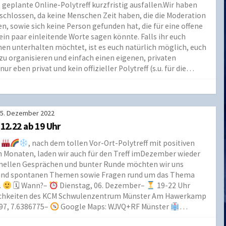
eplante Online-Polytreff kurzfristig ausfallen.Wir haben
chlossen, da keine Menschen Zeit haben, die die Moderation
sowie sich keine Person gefunden hat, die für eine offene
ein paar einleitende Worte sagen könnte. Falls ihr euch
n unterhalten möchtet, ist es euch natürlich möglich, euch
zu organisieren und einfach einen eigenen, privaten
eben privat und kein offizieller Polytreff (s.u. für die…
5. Dezember 2022
.12.22 ab 19 Uhr
t
, nach dem tollen Vor-Ort-Polytreff mit positiven
 Monaten, laden wir auch für den Treff imDezember wieder
nellen Gesprächen und bunter Runde möchten wir uns
und spontanen Themen sowie Fragen rund um das Thema
.
🗓 Wann?–
Dienstag, 06. Dezember–
19-22 Uhr
chkeiten des KCM Schwulenzentrum Münster Am Hawerkamp
97, 7.6386775–
Google Maps: WJVQ+RF Münster
…