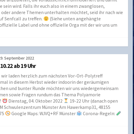
e sein wird. Falls ihr euch also in einem zwanglosen,
oder andere Themen unterhalten möchtet, seid ihr nach wie
f Senfcall zu treffen.
(Siehe unten angehängte
fizielle Label und ohne offizielle Orga mit der wir uns um
29. September 2022
.10.22 ab 19 Uhr
t: wir laden herzlich zum nächsten Vor-Ort-Polytreff
mal in diesem Herbst wieder indoorin der geräumigen
rächen und bunter Runde möchten wir uns wiedergemeinsam
emen sowie Fragen rundum das Thema Polyamorie
?
Dienstag, 04. Oktober 2022
19-22 Uhr (danach open
KCM Schwulenzentrum Münster Am Hawerkamp31, 48155
775
Google Maps: WJVQ+RF Münster
Corona-Regeln: