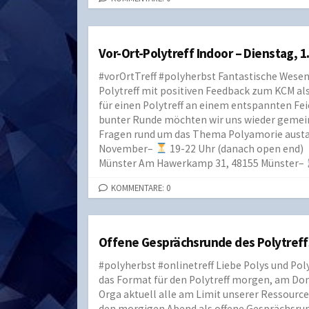
Vor-Ort-Polytreff Indoor – Dienstag, 1
#vorOrtTreff #polyherbst Fantastische Wesen
Polytreff mit positiven Feedback zum KCM als
für einen Polytreff an einem entspannten Fei
bunter Runde möchten wir uns wieder geme
Fragen rund um das Thema Polyamorie austa
November–
19-22 Uhr (danach open end)
Münster Am Hawerkamp 31, 48155 Münster–
KOMMENTARE: 0
Offene Gesprächsrunde des Polytreff
#polyherbst #onlinetreff Liebe Polys und Po
das Format für den Polytreff morgen, am Don
Orga aktuell alle am Limit unserer Ressourc
den morgigen Abend als offene Gesprächsrun