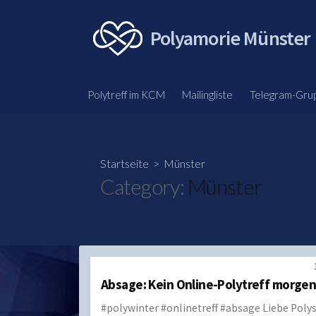
Skip
to
Polyamorie Münster
content
Polytreff im KCM
Mailingliste
Telegram-Gru
Startseite
> Münster
Category:
Münster
Absage: Kein Online-Polytreff morgen
#polywinter #onlinetreff #absage Liebe Polys