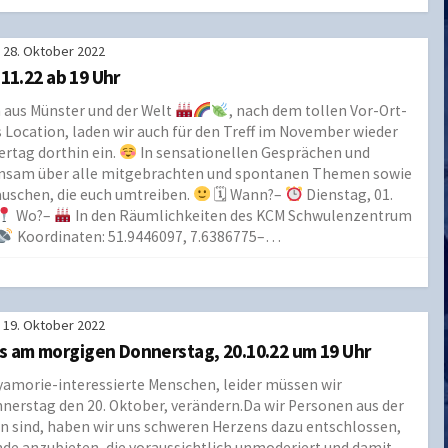
28. Oktober 2022
.11.22 ab 19 Uhr
 aus Münster und der Welt
, nach dem tollen Vor-Ort-
 Location, laden wir auch für den Treff im November wieder
ertag dorthin ein.
In sensationellen Gesprächen und
insam über alle mitgebrachten und spontanen Themen sowie
uschen, die euch umtreiben.
🗓 Wann?–
Dienstag, 01.
Wo?–
In den Räumlichkeiten des KCM Schwulenzentrum
Koordinaten: 51.9446097, 7.6386775–…
19. Oktober 2022
s am morgigen Donnerstag, 20.10.22 um 19 Uhr
lyamorie-interessierte Menschen, leider müssen wir
nerstag den 20. Oktober, verändern.Da wir Personen aus der
en sind, haben wir uns schweren Herzens dazu entschlossen,
de anzubieten, die voraussichtlich unmoderiert und damit