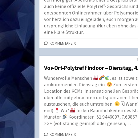
auch keine offizielle Polytreff-Gesprächsrund
entspannten Onlinerahmen über Polyamorie 
vor herzlich dazu eingeladen, euch morgen au
ursprüngliche Einladung.)Nur eben ohne das of
eine klare Struktur…
KOMMENTARE: 0
Vor-Ort-Polytreff Indoor – Dienstag, 4
Wundervolle Menschen
, es ist sowei
amkommenden Dienstag ein.
Zum ersten 
Location des KCMs. In sensationellen Gesp
über alle mitgebrachten und spontanen Th
austauschen, die euch umtreiben.
🗓 Wann
end)
Wo?
In den Räumlichkeiten des 
Münster
Koordinaten: 51.9446097, 7.6386
2G+ (vollständig geimpft oder genesen,…
KOMMENTARE: 0