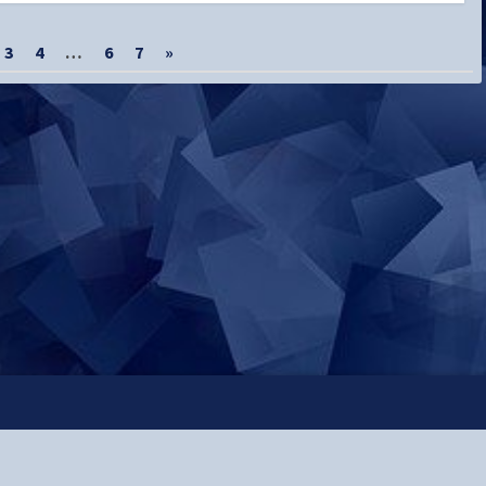
3
4
…
6
7
»