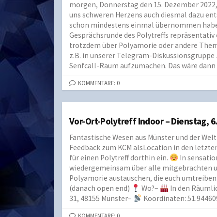
morgen, Donnerstag den 15. Dezember 2022, g
uns schweren Herzens auch diesmal dazu ents
schon mindestens einmal übernommen haben, 
Gesprächsrunde des Polytreffs repräsentativ 
trotzdem über Polyamorie oder andere Theme
z.B. in unserer Telegram-Diskussionsgruppe 
Senfcall-Raum aufzumachen. Das wäre dann nur 
KOMMENTARE: 0
Vor-Ort-Polytreff Indoor – Dienstag, 6
Fantastische Wesen aus Münster und der Wel
Feedback zum KCM alsLocation in den letzten
für einen Polytreff dorthin ein.
In sensatio
wiedergemeinsam über alle mitgebrachten 
Polyamorie austauschen, die euch umtreiben
(danach open end)
Wo?–
In den Räumli
31, 48155 Münster–
Koordinaten: 51.94460
KOMMENTARE: 0