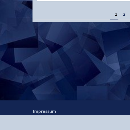
Seitennummerierung
1
2
der
Beiträge
Impressum