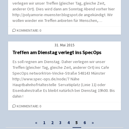
verlegen wir unser Treffen (gleicher Tag, gleiche Zeit,
anderer Ort). Dies wird dann am Sonntag Abend vorher hier
http://polyamorie-muenster.blogspot.de angekündigt. Wir
wollen wieder ein Treffen anbieten für Menschen,…
KOMMENTARE: 0
31. Mai 2015
Treffen am Dienstag verlegt ins SpecOps
Es soll regnen am Dienstag. Daher verlegen wir unser
Treffen (gleicher Tag, gleiche Zeit, anderer Ort) ins Cafe
SpecOps networkVon-Vincke-Straße 548143 Münster
http://www.spec-ops.de/node/7 Nähe
HauptbahnhofHaltestelle Servatiiplatz (Linie 11) oder
Eisenbahnstraße Es bleibt natürlich bei Dienstag 19h00. Bis
dahin !
KOMMENTARE: 0
Seitennummerierung
«
1
2
3
4
5
6
»