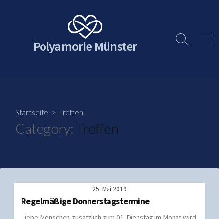
Skip
to
content
Polyamorie Münster
Search
Men
Toggle
Startseite
> Treffen
Category:
Treffen
25. Mai 2019
Regelmäßige Donnerstagstermine
Liebe Menschen,zusätzlich zum 01. Dienstag im Monat wird