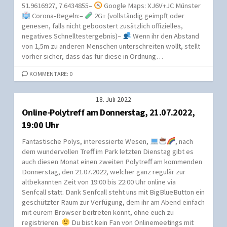
51.9616927, 7.6434855–
Google Maps: XJ6V+JC Münster
Corona-Regeln:–
2G+ (vollständig geimpft oder
genesen, falls nicht geboostert zusätzlich offizielles,
negatives Schnelltestergebnis)–
Wenn ihr den Abstand
von 1,5m zu anderen Menschen unterschreiten wollt, stellt
vorher sicher, dass das für diese in Ordnung…
KOMMENTARE: 0
18. Juli 2022
Online-Polytreff am Donnerstag, 21.07.2022,
19:00 Uhr
Fantastische Polys, interessierte Wesen,
, nach
dem wundervollen Treff im Park letzten Dienstag gibt es
auch diesen Monat einen zweiten Polytreff am kommenden
Donnerstag, den 21.07.2022, welcher ganz regulär zur
altbekannten Zeit von 19:00 bis 22:00 Uhr online via
Senfcall statt. Dank Senfcall steht uns mit BigBlueButton ein
geschützter Raum zur Verfügung, dem ihr am Abend einfach
mit eurem Browser beitreten könnt, ohne euch zu
registrieren.
Du bist kein Fan von Onlinemeetings mit