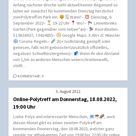
Anfang nächster Woche sieht aktuell keinen Regenund so
laden wir zunächst für kommenden Dienstag herzlichst
zumPolytreff im Park ein.
🗓 Wann?–
Dienstag, 6.
September 2022–
19-22 Uhr
Wo?– 🏞 Linnenbrinks
Garten (Park gegenüber vom neben*an)–
Koordinaten:
51.9616927, 7.6434855–
Google Maps: XJ6V+JC Münster
Corona-Regeln:–
2G+ (vollständig geimpft oder
genesen, falls nicht geboostertzusätzlich offizielles,
negatives Schnelltestergebnis)–
Wenn ihr den Abstand
von 1,5m zu anderen Menschen unterschreitenwollt,
stellt…
KOMMENTARE: 0
5. August 2022
Online-Polytreff am Donnerstag, 18.08.2022,
19:00 Uhr
Liebe Polys und interessierte Menschen,
, auch
diesen Monat gibt es einen zweiten Polytreff am
kommenden Donnerstag, den 18.08.2022, welcher ganz
regulär zur altbekannten Zeit von 19:00 bis 22:00 Uhr online