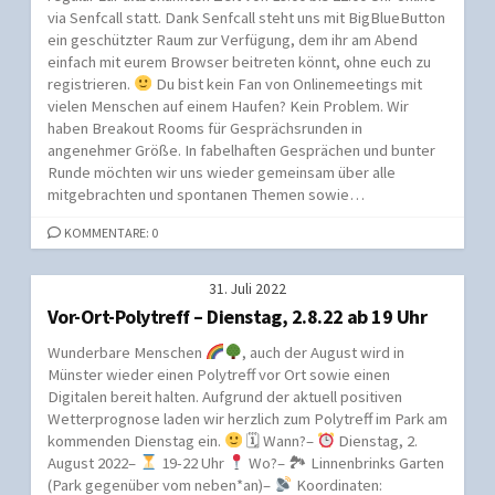
via Senfcall statt. Dank Senfcall steht uns mit BigBlueButton
ein geschützter Raum zur Verfügung, dem ihr am Abend
einfach mit eurem Browser beitreten könnt, ohne euch zu
registrieren.
Du bist kein Fan von Onlinemeetings mit
vielen Menschen auf einem Haufen? Kein Problem. Wir
haben Breakout Rooms für Gesprächsrunden in
angenehmer Größe. In fabelhaften Gesprächen und bunter
Runde möchten wir uns wieder gemeinsam über alle
mitgebrachten und spontanen Themen sowie…
KOMMENTARE: 0
31. Juli 2022
Vor-Ort-Polytreff – Dienstag, 2.8.22 ab 19 Uhr
Wunderbare Menschen
, auch der August wird in
Münster wieder einen Polytreff vor Ort sowie einen
Digitalen bereit halten. Aufgrund der aktuell positiven
Wetterprognose laden wir herzlich zum Polytreff im Park am
kommenden Dienstag ein.
🗓 Wann?–
Dienstag, 2.
August 2022–
19-22 Uhr
Wo?– 🏞 Linnenbrinks Garten
(Park gegenüber vom neben*an)–
Koordinaten: