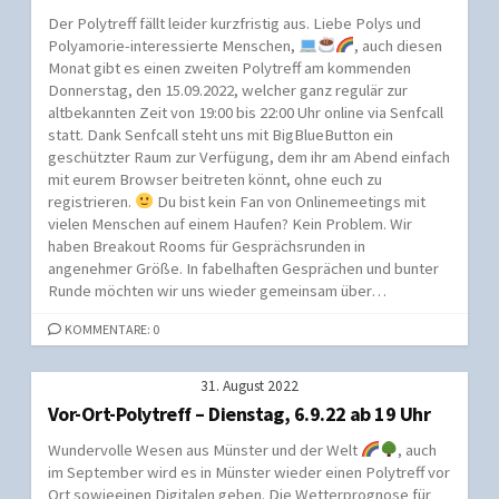
Der Polytreff fällt leider kurzfristig aus. Liebe Polys und
Polyamorie-interessierte Menschen,
, auch diesen
Monat gibt es einen zweiten Polytreff am kommenden
Donnerstag, den 15.09.2022, welcher ganz regulär zur
altbekannten Zeit von 19:00 bis 22:00 Uhr online via Senfcall
statt. Dank Senfcall steht uns mit BigBlueButton ein
geschützter Raum zur Verfügung, dem ihr am Abend einfach
mit eurem Browser beitreten könnt, ohne euch zu
registrieren.
Du bist kein Fan von Onlinemeetings mit
vielen Menschen auf einem Haufen? Kein Problem. Wir
haben Breakout Rooms für Gesprächsrunden in
angenehmer Größe. In fabelhaften Gesprächen und bunter
Runde möchten wir uns wieder gemeinsam über…
KOMMENTARE: 0
31. August 2022
Vor-Ort-Polytreff – Dienstag, 6.9.22 ab 19 Uhr
Wundervolle Wesen aus Münster und der Welt
, auch
im September wird es in Münster wieder einen Polytreff vor
Ort sowieeinen Digitalen geben. Die Wetterprognose für