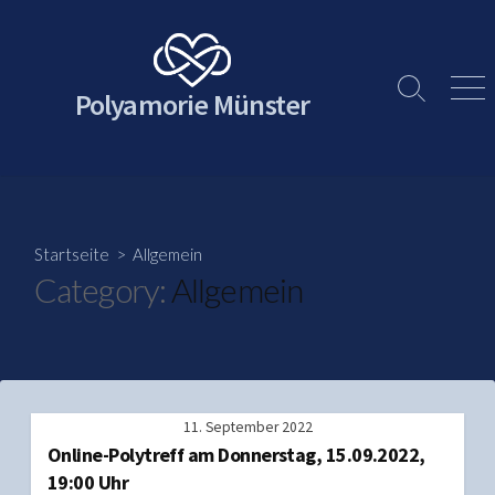
Skip
to
content
Polyamorie Münster
Search
Men
Toggle
Startseite
> Allgemein
Category:
Allgemein
11. September 2022
Online-Polytreff am Donnerstag, 15.09.2022,
19:00 Uhr