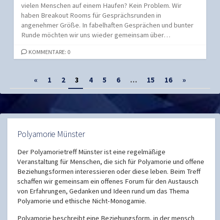
vielen Menschen auf einem Haufen? Kein Problem. Wir
haben Breakout Rooms für Gesprächsrunden in
angenehmer Größe. In fabelhaften Gesprächen und bunter
Runde möchten wir uns wieder gemeinsam über…
KOMMENTARE: 0
Seitennummerierung
«
1
2
3
4
5
6
…
15
16
»
der
Beiträge
Polyamorie Münster
Der Polyamorietreff Münster ist eine regelmäßige
Veranstaltung für Menschen, die sich für Polyamorie und offene
Beziehungsformen interessieren oder diese leben. Beim Treff
schaffen wir gemeinsam ein offenes Forum für den Austausch
von Erfahrungen, Gedanken und Ideen rund um das Thema
Polyamorie und ethische Nicht-Monogamie.
Polyamorie beschreibt eine Beziehungsform, in der mensch