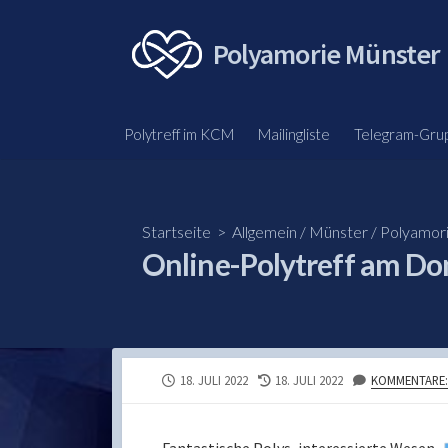
Skip
to
Polyamorie Münster
content
Polytreff im KCM
Mailingliste
Telegram-Gru
Startseite
>
Allgemein
/
Münster
/
Polyamor
Online-Polytreff am Don
PUBLISHED
LAST
18. JULI 2022
18. JULI 2022
KOMMENTARE:
DATE
MODIFIED
DATE