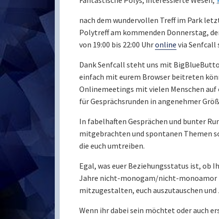
Fantastische Polys, interessierte Wesen,
nach dem wundervollen Treff im Park letz
Polytreff am kommenden Donnerstag, den 
von 19:00 bis 22:00 Uhr
online
via Senfcall 
Dank Senfcall steht uns mit BigBlueButt
einfach mit eurem Browser beitreten könn
Onlinemeetings mit vielen Menschen auf
für Gesprächsrunden in angenehmer Größ
In fabelhaften Gesprächen und bunter Ru
mitgebrachten und spontanen Themen so
die euch umtreiben.
Egal, was euer Beziehungsstatus ist, ob I
Jahre nicht-monogam/nicht-monoamor leb
mitzugestalten, euch auszutauschen und 
Wenn ihr dabei sein möchtet oder auch er