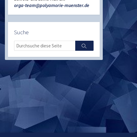
orga-team@polyamorie-muenster.de
Suche
Search
Search