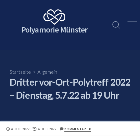
Skip
to
content
Polyamorie Münster
Search
Men
Toggle
Startseite
>
Allgemein
Dritter vor-Ort-Polytreff 2022
– Dienstag, 5.7.22 ab 19 Uhr
PUBLISHED
LAST
4. JULI 2022
4. JULI 2022
KOMMENTARE: 0
DATE
MODIFIED