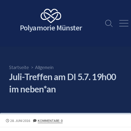
Skip
to
content
Polyamorie Münster
Search
Men
Toggle
Startseite
>
Allgemein
Juli-Treffen am DI 5.7. 19h00
im neben*an
PUBLISHED
28. JUNI 2016
KOMMENTARE: 0
DATE