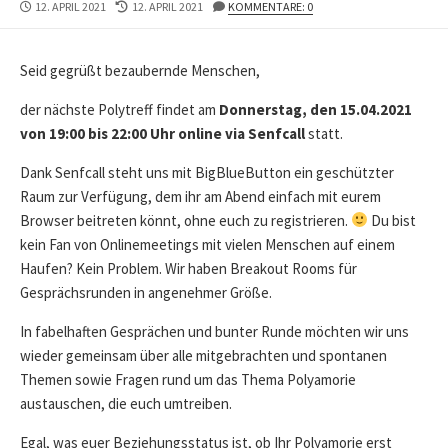
PUBLISHED
LAST
12. APRIL 2021
12. APRIL 2021
KOMMENTARE: 0
DATE
MODIFIED
DATE
Seid gegrüßt bezaubernde Menschen,
der nächste Polytreff findet am
Donnerstag, den 15.04.2021
von 19:00 bis 22:00 Uhr online via Senfcall
statt.
Dank Senfcall steht uns mit BigBlueButton ein geschützter
Raum zur Verfügung, dem ihr am Abend einfach mit eurem
Browser beitreten könnt, ohne euch zu registrieren.
Du bist
kein Fan von Onlinemeetings mit vielen Menschen auf einem
Haufen? Kein Problem. Wir haben Breakout Rooms für
Gesprächsrunden in angenehmer Größe.
In fabelhaften Gesprächen und bunter Runde möchten wir uns
wieder gemeinsam über alle mitgebrachten und spontanen
Themen sowie Fragen rund um das Thema Polyamorie
austauschen, die euch umtreiben.
Egal, was euer Beziehungsstatus ist, ob Ihr Polyamorie erst