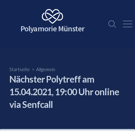
Skip
to
content
Polyamorie Münster
Search
Men
Toggle
Startseite
>
Allgemein
Nächster Polytreff am
15.04.2021, 19:00 Uhr online
via Senfcall