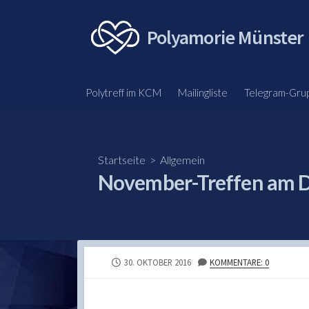
Skip
to
Polyamorie Münster
content
Polytreff im KCM
Mailingliste
Telegram-Gru
Startseite
>
Allgemein
November-Treffen am DI
PUBLISHED
30. OKTOBER 2016
KOMMENTARE: 0
DATE