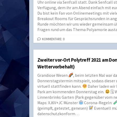
Uhr online via Senfcall statt. Dank Senfcall
Verfügung, dem ihr am Abend einfach mit eur
Du bist kein Fan von Onlinemeetings mit vie
Breakout Rooms für Gesprächsrunden in ang
Runde möchten wir uns wieder gemeinsam ü
Fragen rund um das Thema Polyamorie austau
KOMMENTARE: 0
Zweiter vor-Ort Polytreff 2021 am Don
Wettervorbehalt)
Grandiose Wesen
, beim letzten Mal war d
Donnerstagstermin mitspielt, sodass dieser 
virtuell stattfinden kann.
Daher laden wir 
Park am kommenden Donnerstag ein.
🗓 
Linnenbrinks Garten (Park gegenüber vom 
Maps: XJ6V+JC Münster
Corona-Regeln:
(geimpft, getestet, genesen)
Eventuell mü
datenschutzkonform…