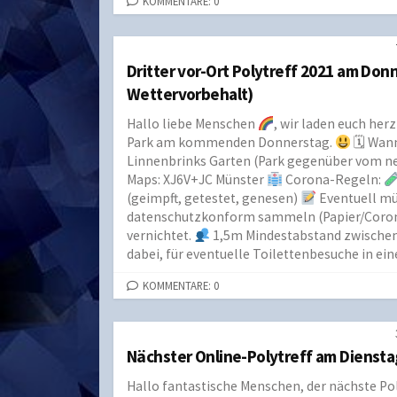
KOMMENTARE: 0
Dritter vor-Ort Polytreff 2021 am Donn
Wettervorbehalt)
Hallo liebe Menschen
, wir laden euch her
Park am kommenden Donnerstag.
🗓 Wan
Linnenbrinks Garten (Park gegenüber vom 
Maps: XJ6V+JC Münster
Corona-Regeln:
(geimpft, getestet, genesen)
Eventuell mü
datenschutzkonform sammeln (Papier/Coron
vernichtet.
1,5m Mindestabstand zwischen
dabei, für eventuelle Toilettenbesuche in e
KOMMENTARE: 0
Nächster Online-Polytreff am Dienstag
Hallo fantastische Menschen, der nächste Poly