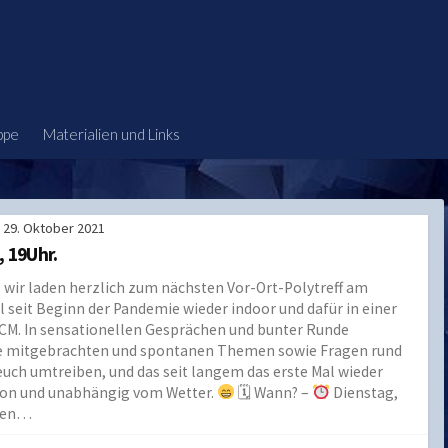
ppe
Materialien und Links
29. Oktober 2021
, 19Uhr.
it: wir laden herzlich zum nächsten Vor-Ort-Polytreff am
seit Beginn der Pandemie wieder indoor und dafür in einer
CM. In sensationellen Gesprächen und bunter Runde
le mitgebrachten und spontanen Themen sowie Fragen rund
ch umtreiben, und das seit langem das erste Mal wieder
ion und unabhängig vom Wetter.
🗓 Wann? –
Dienstag,
den…