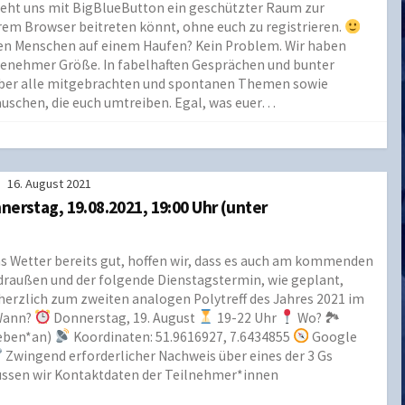
 steht uns mit BigBlueButton ein geschützter Raum zur
em Browser beitreten könnt, ohne euch zu registrieren.
len Menschen auf einem Haufen? Kein Problem. Wir haben
enehmer Größe. In fabelhaften Gesprächen und bunter
ber alle mitgebrachten und spontanen Themen sowie
schen, die euch umtreiben. Egal, was euer…
16. August 2021
nerstag, 19.08.2021, 19:00 Uhr (unter
as Wetter bereits gut, hoffen wir, dass es auch am kommenden
draußen und der folgende Dienstagstermin, wie geplant,
herzlich zum zweiten analogen Polytreff des Jahres 2021 im
Wann?
Donnerstag, 19. August
19-22 Uhr
Wo? 🏞
neben*an)
Koordinaten: 51.9616927, 7.6434855
Google
Zwingend erforderlicher Nachweis über eines der 3 Gs
ssen wir Kontaktdaten der Teilnehmer*innen