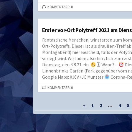
KOMMENTARE: 0
Erster vor-Ort Polytreff 2021 am Diens
Fantastische Menschen, wir starten zum kom
Ort-Polytreffs. Dieser ist als draußen-Treff 
Montagabend) hier Bescheid, falls der Polytre
verlegt wird. Wir laden also herzlich zum e
Dienstag, den 3.8.21 ein.
🗓 Wann? –
Dien
Linnenbrinks Garten (Park gegenüber vom n
Google Maps: XJ6V+JC Münster
Corona-Re
KOMMENTARE: 0
Seitennummerierung
«
1
2
…
4
5
der
Beiträge