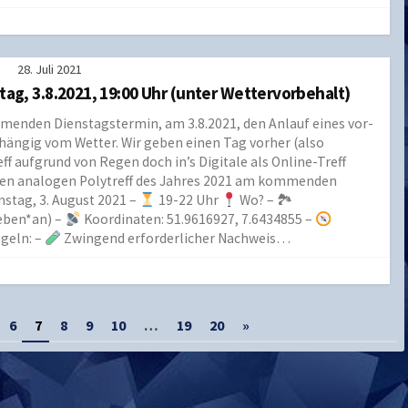
28. Juli 2021
tag, 3.8.2021, 19:00 Uhr (unter Wettervorbehalt)
menden Dienstagstermin, am 3.8.2021, den Anlauf eines vor-
abhängig vom Wetter. Wir geben einen Tag vorher (also
ff aufgrund von Regen doch in’s Digitale als Online-Treff
rsten analogen Polytreff des Jahres 2021 am kommenden
stag, 3. August 2021 –
19-22 Uhr
Wo? – 🏞
eben*an) –
Koordinaten: 51.9616927, 7.6434855 –
geln: –
Zwingend erforderlicher Nachweis…
6
7
8
9
10
…
19
20
»