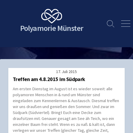
Skip
to
content
Polyamorie Münster
Search
Men
Toggle
17. Juli 2015
Treffen am 4.8.2015 im Südpark
Am ersten Dienstag im August ist es wieder soweit: alle
polyamoren Menschen in & rund um Münster sind
eingeladen zum Kennenlernen & Austausch. Diesmal treffen
wir uns draußen und genießen den Sommer. Und zwar im
Südpark (Südviertel). Bringt Euch eine Decke zum
draufsitzen mit. Genauer gesagt am See äh Teich, wo ein
einzelner Baum frei steht. Wenn es zu naß & kalt ist, dann
verlegen wir unser Treffen (gleicher Tag, gleiche Zeit,