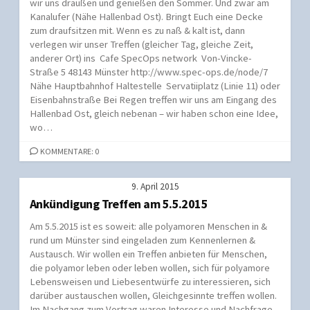
wir uns draußen und genießen den Sommer. Und zwar am
Kanalufer (Nähe Hallenbad Ost). Bringt Euch eine Decke
zum draufsitzen mit. Wenn es zu naß & kalt ist, dann
verlegen wir unser Treffen (gleicher Tag, gleiche Zeit,
anderer Ort) ins Cafe SpecOps network Von-Vincke-
Straße 5 48143 Münster http://www.spec-ops.de/node/7
Nähe Hauptbahnhof Haltestelle Servatiiplatz (Linie 11) oder
Eisenbahnstraße Bei Regen treffen wir uns am Eingang des
Hallenbad Ost, gleich nebenan – wir haben schon eine Idee,
wo…
KOMMENTARE: 0
9. April 2015
Ankündigung Treffen am 5.5.2015
Am 5.5.2015 ist es soweit: alle polyamoren Menschen in &
rund um Münster sind eingeladen zum Kennenlernen &
Austausch. Wir wollen ein Treffen anbieten für Menschen,
die polyamor leben oder leben wollen, sich für polyamore
Lebensweisen und Liebesentwürfe zu interessieren, sich
darüber austauschen wollen, Gleichgesinnte treffen wollen.
Im Nachgang zum Vortrag waren Interesse und Nachfrage