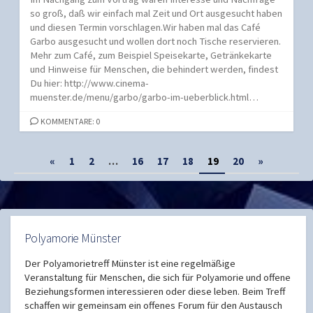
so groß, daß wir einfach mal Zeit und Ort ausgesucht haben
und diesen Termin vorschlagen.Wir haben mal das Café
Garbo ausgesucht und wollen dort noch Tische reservieren.
Mehr zum Café, zum Beispiel Speisekarte, Getränkekarte
und Hinweise für Menschen, die behindert werden, findest
Du hier: http://www.cinema-
muenster.de/menu/garbo/garbo-im-ueberblick.html…
KOMMENTARE: 0
Seitennummerierung
«
1
2
…
16
17
18
19
20
»
der
Beiträge
Polyamorie Münster
Der Polyamorietreff Münster ist eine regelmäßige
Veranstaltung für Menschen, die sich für Polyamorie und offene
Beziehungsformen interessieren oder diese leben. Beim Treff
schaffen wir gemeinsam ein offenes Forum für den Austausch