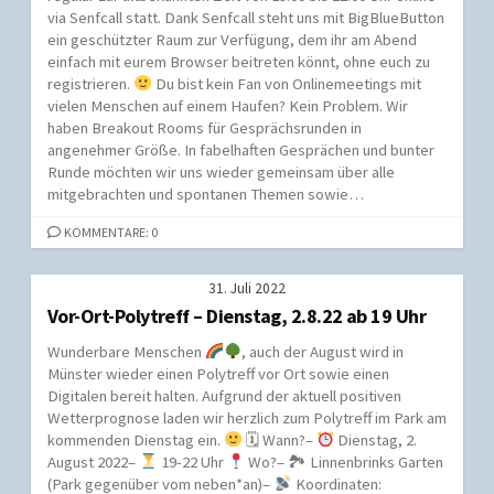
via Senfcall statt. Dank Senfcall steht uns mit BigBlueButton
ein geschützter Raum zur Verfügung, dem ihr am Abend
einfach mit eurem Browser beitreten könnt, ohne euch zu
registrieren.
Du bist kein Fan von Onlinemeetings mit
vielen Menschen auf einem Haufen? Kein Problem. Wir
haben Breakout Rooms für Gesprächsrunden in
angenehmer Größe. In fabelhaften Gesprächen und bunter
Runde möchten wir uns wieder gemeinsam über alle
mitgebrachten und spontanen Themen sowie…
KOMMENTARE: 0
31. Juli 2022
Vor-Ort-Polytreff – Dienstag, 2.8.22 ab 19 Uhr
Wunderbare Menschen
, auch der August wird in
Münster wieder einen Polytreff vor Ort sowie einen
Digitalen bereit halten. Aufgrund der aktuell positiven
Wetterprognose laden wir herzlich zum Polytreff im Park am
kommenden Dienstag ein.
🗓 Wann?–
Dienstag, 2.
August 2022–
19-22 Uhr
Wo?– 🏞 Linnenbrinks Garten
(Park gegenüber vom neben*an)–
Koordinaten: