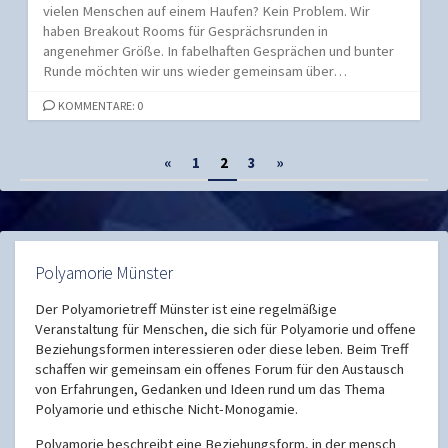
vielen Menschen auf einem Haufen? Kein Problem. Wir
haben Breakout Rooms für Gesprächsrunden in
angenehmer Größe. In fabelhaften Gesprächen und bunter
Runde möchten wir uns wieder gemeinsam über…
KOMMENTARE: 0
Seitennummerierung
«
1
2
3
»
der
Beiträge
Polyamorie Münster
Der Polyamorietreff Münster ist eine regelmäßige
Veranstaltung für Menschen, die sich für Polyamorie und offene
Beziehungsformen interessieren oder diese leben. Beim Treff
schaffen wir gemeinsam ein offenes Forum für den Austausch
von Erfahrungen, Gedanken und Ideen rund um das Thema
Polyamorie und ethische Nicht-Monogamie.
Polyamorie beschreibt eine Beziehungsform, in der mensch