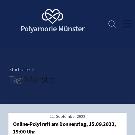
Skip
to
content
Polyamorie Münster
Search
Men
Toggle
Startseite
>
Tag:
Münster
11. September 2022
Online-Polytreff am Donnerstag, 15.09.2022,
19:00 Uhr