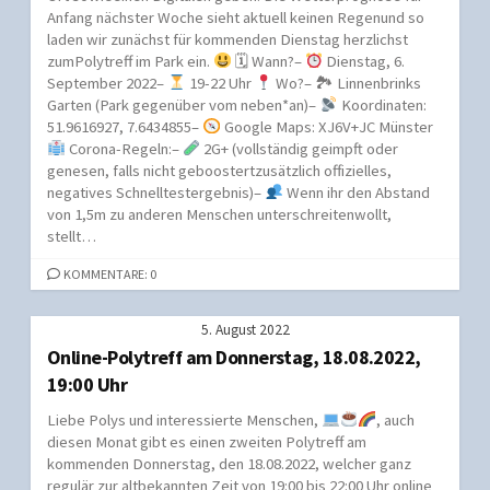
Anfang nächster Woche sieht aktuell keinen Regenund so
laden wir zunächst für kommenden Dienstag herzlichst
zumPolytreff im Park ein.
🗓 Wann?–
Dienstag, 6.
September 2022–
19-22 Uhr
Wo?– 🏞 Linnenbrinks
Garten (Park gegenüber vom neben*an)–
Koordinaten:
51.9616927, 7.6434855–
Google Maps: XJ6V+JC Münster
Corona-Regeln:–
2G+ (vollständig geimpft oder
genesen, falls nicht geboostertzusätzlich offizielles,
negatives Schnelltestergebnis)–
Wenn ihr den Abstand
von 1,5m zu anderen Menschen unterschreitenwollt,
stellt…
KOMMENTARE: 0
5. August 2022
Online-Polytreff am Donnerstag, 18.08.2022,
19:00 Uhr
Liebe Polys und interessierte Menschen,
, auch
diesen Monat gibt es einen zweiten Polytreff am
kommenden Donnerstag, den 18.08.2022, welcher ganz
regulär zur altbekannten Zeit von 19:00 bis 22:00 Uhr online