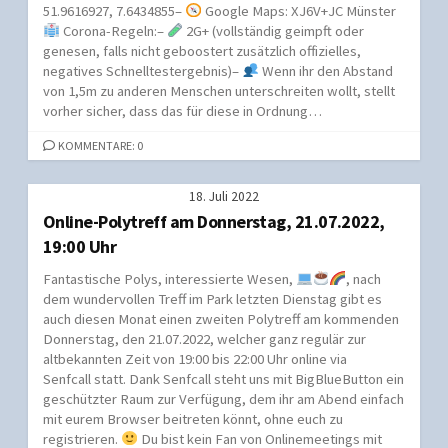
51.9616927, 7.6434855–
Google Maps: XJ6V+JC Münster
Corona-Regeln:–
2G+ (vollständig geimpft oder
genesen, falls nicht geboostert zusätzlich offizielles,
negatives Schnelltestergebnis)–
Wenn ihr den Abstand
von 1,5m zu anderen Menschen unterschreiten wollt, stellt
vorher sicher, dass das für diese in Ordnung…
KOMMENTARE: 0
18. Juli 2022
Online-Polytreff am Donnerstag, 21.07.2022,
19:00 Uhr
Fantastische Polys, interessierte Wesen,
, nach
dem wundervollen Treff im Park letzten Dienstag gibt es
auch diesen Monat einen zweiten Polytreff am kommenden
Donnerstag, den 21.07.2022, welcher ganz regulär zur
altbekannten Zeit von 19:00 bis 22:00 Uhr online via
Senfcall statt. Dank Senfcall steht uns mit BigBlueButton ein
geschützter Raum zur Verfügung, dem ihr am Abend einfach
mit eurem Browser beitreten könnt, ohne euch zu
registrieren.
Du bist kein Fan von Onlinemeetings mit