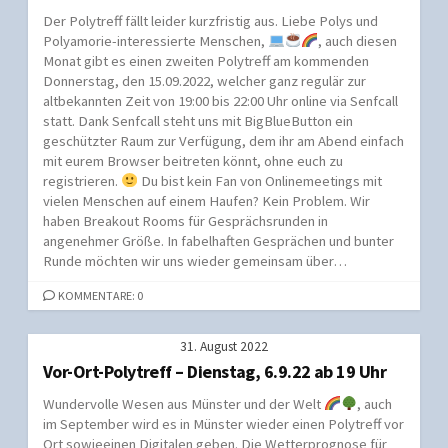
Der Polytreff fällt leider kurzfristig aus. Liebe Polys und
Polyamorie-interessierte Menschen,
, auch diesen
Monat gibt es einen zweiten Polytreff am kommenden
Donnerstag, den 15.09.2022, welcher ganz regulär zur
altbekannten Zeit von 19:00 bis 22:00 Uhr online via Senfcall
statt. Dank Senfcall steht uns mit BigBlueButton ein
geschützter Raum zur Verfügung, dem ihr am Abend einfach
mit eurem Browser beitreten könnt, ohne euch zu
registrieren.
Du bist kein Fan von Onlinemeetings mit
vielen Menschen auf einem Haufen? Kein Problem. Wir
haben Breakout Rooms für Gesprächsrunden in
angenehmer Größe. In fabelhaften Gesprächen und bunter
Runde möchten wir uns wieder gemeinsam über…
KOMMENTARE: 0
31. August 2022
Vor-Ort-Polytreff – Dienstag, 6.9.22 ab 19 Uhr
Wundervolle Wesen aus Münster und der Welt
, auch
im September wird es in Münster wieder einen Polytreff vor
Ort sowieeinen Digitalen geben. Die Wetterprognose für