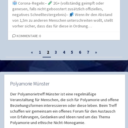
Corona-Regeln:–
2G+ (vollständig geimpft oder
genesen, falls nicht geboostert zusätzlich offizielles,
negatives Schnelltestergebnis)–
Wenn ihr den Abstand
von 1,5m zu anderen Menschen unterschreiten wollt, stellt
vorher sicher, dass das für diese in Ordnung…
KOMMENTARE: 0
Seitennummerierung
«
1
2
3
4
5
6
7
»
der
Beiträge
Polyamorie Münster
Der Polyamorietreff Münster ist eine regelmäßige
Veranstaltung für Menschen, die sich für Polyamorie und offene
Beziehungsformen interessieren oder diese leben. Beim Treff
schaffen wir gemeinsam ein offenes Forum für den Austausch
von Erfahrungen, Gedanken und Ideen rund um das Thema
Polyamorie und ethische Nicht-Monogamie.