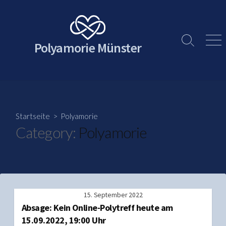
Skip
to
content
Polyamorie Münster
Search
Men
Toggle
Startseite
> Polyamorie
Category:
Polyamorie
15. September 2022
Absage: Kein Online-Polytreff heute am
15.09.2022, 19:00 Uhr