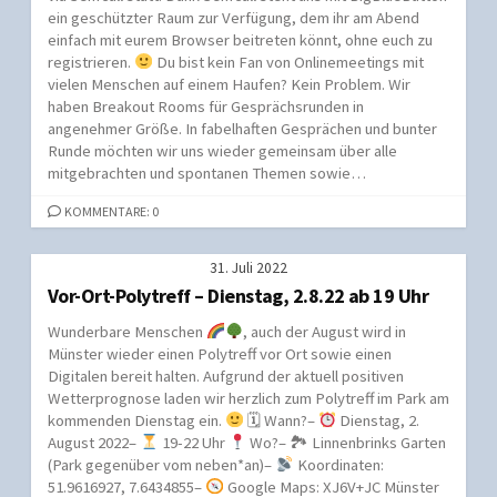
ein geschützter Raum zur Verfügung, dem ihr am Abend
einfach mit eurem Browser beitreten könnt, ohne euch zu
registrieren.
Du bist kein Fan von Onlinemeetings mit
vielen Menschen auf einem Haufen? Kein Problem. Wir
haben Breakout Rooms für Gesprächsrunden in
angenehmer Größe. In fabelhaften Gesprächen und bunter
Runde möchten wir uns wieder gemeinsam über alle
mitgebrachten und spontanen Themen sowie…
KOMMENTARE: 0
31. Juli 2022
Vor-Ort-Polytreff – Dienstag, 2.8.22 ab 19 Uhr
Wunderbare Menschen
, auch der August wird in
Münster wieder einen Polytreff vor Ort sowie einen
Digitalen bereit halten. Aufgrund der aktuell positiven
Wetterprognose laden wir herzlich zum Polytreff im Park am
kommenden Dienstag ein.
🗓 Wann?–
Dienstag, 2.
August 2022–
19-22 Uhr
Wo?– 🏞 Linnenbrinks Garten
(Park gegenüber vom neben*an)–
Koordinaten:
51.9616927, 7.6434855–
Google Maps: XJ6V+JC Münster