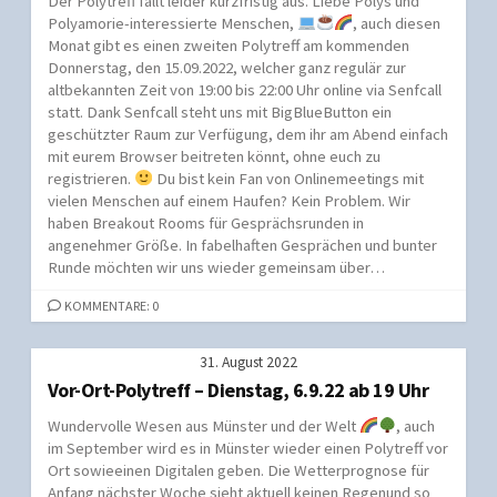
Der Polytreff fällt leider kurzfristig aus. Liebe Polys und
Polyamorie-interessierte Menschen,
, auch diesen
Monat gibt es einen zweiten Polytreff am kommenden
Donnerstag, den 15.09.2022, welcher ganz regulär zur
altbekannten Zeit von 19:00 bis 22:00 Uhr online via Senfcall
statt. Dank Senfcall steht uns mit BigBlueButton ein
geschützter Raum zur Verfügung, dem ihr am Abend einfach
mit eurem Browser beitreten könnt, ohne euch zu
registrieren.
Du bist kein Fan von Onlinemeetings mit
vielen Menschen auf einem Haufen? Kein Problem. Wir
haben Breakout Rooms für Gesprächsrunden in
angenehmer Größe. In fabelhaften Gesprächen und bunter
Runde möchten wir uns wieder gemeinsam über…
KOMMENTARE: 0
31. August 2022
Vor-Ort-Polytreff – Dienstag, 6.9.22 ab 19 Uhr
Wundervolle Wesen aus Münster und der Welt
, auch
im September wird es in Münster wieder einen Polytreff vor
Ort sowieeinen Digitalen geben. Die Wetterprognose für
Anfang nächster Woche sieht aktuell keinen Regenund so