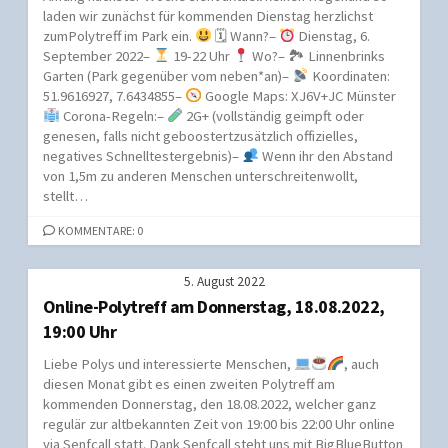
laden wir zunächst für kommenden Dienstag herzlichst
zumPolytreff im Park ein.
🗓 Wann?–
Dienstag, 6.
September 2022–
19-22 Uhr
Wo?– 🏞 Linnenbrinks
Garten (Park gegenüber vom neben*an)–
Koordinaten:
51.9616927, 7.6434855–
Google Maps: XJ6V+JC Münster
Corona-Regeln:–
2G+ (vollständig geimpft oder
genesen, falls nicht geboostertzusätzlich offizielles,
negatives Schnelltestergebnis)–
Wenn ihr den Abstand
von 1,5m zu anderen Menschen unterschreitenwollt,
stellt…
KOMMENTARE: 0
5. August 2022
Online-Polytreff am Donnerstag, 18.08.2022,
19:00 Uhr
Liebe Polys und interessierte Menschen,
, auch
diesen Monat gibt es einen zweiten Polytreff am
kommenden Donnerstag, den 18.08.2022, welcher ganz
regulär zur altbekannten Zeit von 19:00 bis 22:00 Uhr online
via Senfcall statt. Dank Senfcall steht uns mit BigBlueButton