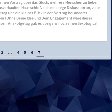
 einen Vortrag über das Glück, mehrere Menschen zu lieben.
sverkauften Haus schloß sich eine rege Diskussion an, viele
ag und ein kleiner Blick in den Vortrag bei anderer
bin ! Ohne Deine Idee und Dein Engagement wäre dieser
esen. Am Folgetag gab es übrigens noch einen Sexological
2
…
4
5
6
7