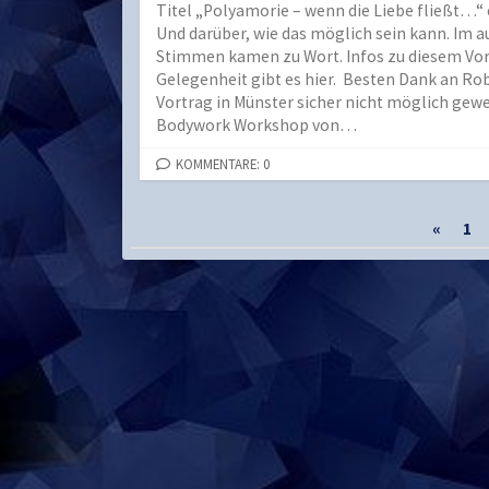
Titel „Polyamorie – wenn die Liebe fließt…“
Und darüber, wie das möglich sein kann. Im au
Stimmen kamen zu Wort. Infos zu diesem Vortr
Gelegenheit gibt es hier. Besten Dank an Ro
Vortrag in Münster sicher nicht möglich gew
Bodywork Workshop von…
KOMMENTARE: 0
Seitennummerierung
«
1
der
Beiträge