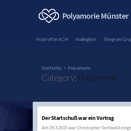
Skip
to
Polyamorie Münster
content
Polytreff im KCM
Mailingliste
Telegram-Gru
Startseite
> Polyamorie
Category:
Polyamorie
Der Startschuß war ein Vortrag
Am 29.3.2015 war Christopher Gottwald eingel