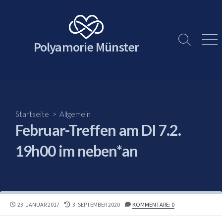
Skip
to
content
Polyamorie Münster
Search
Men
Toggle
Startseite
>
Allgemein
Februar-Treffen am DI 7.2.
19h00 im neben*an
PUBLISHED
LAST
23. JANUAR 2017
3. SEPTEMBER 2020
KOMMENTARE: 0
DATE
MODIFIED