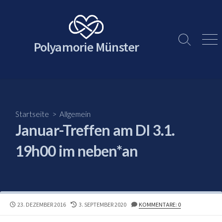
Skip
to
content
Polyamorie Münster
Search
Men
Toggle
Startseite
>
Allgemein
Januar-Treffen am DI 3.1.
19h00 im neben*an
PUBLISHED
LAST
23. DEZEMBER 2016
3. SEPTEMBER 2020
KOMMENTARE: 0
DATE
MODIFIED