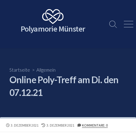
Skip
to
content
Polyamorie Münster
Search
Men
Toggle
Startseite
>
Allgemein
Online Poly-Treff am Di. den
07.12.21
PUBLISHED
LAST
3. DEZEMBER 2021
3. DEZEMBER 2021
KOMMENTARE: 0
DATE
MODIFIED